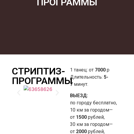
ПРОГРАММЫ
СТРИПТИЗ-
1 танец: от
7
000
р
Длительность:
5-
ПРОГРАММЫ
7
минут.
ВЫЕЗД:
по городу бесплатно,
10 км за городом—
от
1500
рублей,
30 км за городом—
от
20
00
рублей,